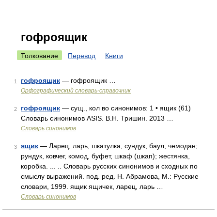
гофроящик
Толкование
Перевод
Книги
гофроящик
— гофроящик …
1
Орфографический словарь-справочник
гофроящик
— сущ., кол во синонимов: 1 • ящик (61)
2
Словарь синонимов ASIS. В.Н. Тришин. 2013 …
Словарь синонимов
ящик
— Ларец, ларь, шкатулка, сундук, баул, чемодан;
3
рундук, ковчег, комод, буфет, шкаф (шкап); жестянка,
коробка. ... .. Словарь русских синонимов и сходных по
смыслу выражений. под. ред. Н. Абрамова, М.: Русские
словари, 1999. ящик ящичек, ларец, ларь …
Словарь синонимов